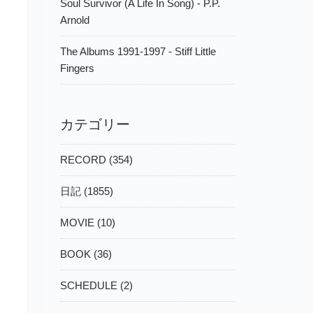
Soul Survivor (A Life In Song) - P.P.
Arnold
The Albums 1991-1997 - Stiff Little
Fingers
カテゴリー
RECORD (354)
日記 (1855)
MOVIE (10)
BOOK (36)
SCHEDULE (2)