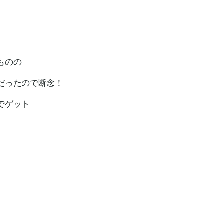
ものの
だったので断念！
でゲット