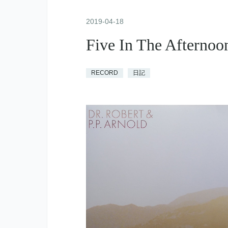
2019
-
04
-
18
Five In The Afternoo
RECORD
日記