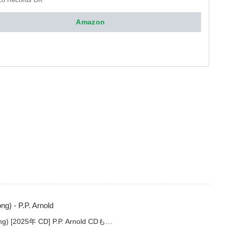
Amazon
ng) - P.P. Arnold
Song) [2025年 CD] P.P. Arnold CDも…